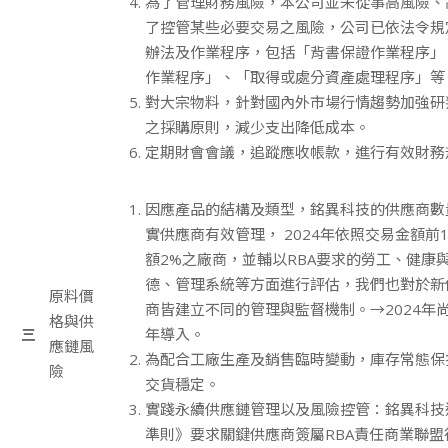
為了管理財務風險，本公司並未從事高風險、
了控管某些必要交易之風險，公司已依法令規
辦法及作業程序，包括「背書保證作業程序」
作業程序」、「取得或處分資產處理程序」等
對大宗物料，針對國內外市場行情趨勢加強研
之採購原則，減少支出降低成本。
定期財會會議，追蹤應收帳款，進行有效財務
因應產品的結構及類型，銘異科技的供應商數
實供應商有效管理， 2024年依照交易金額前
額2%之廠商，並輔以RBA要求的勞工、健康
德、管理系統等方面進行評估，我們也對於新
原料價
商皆建立不同的管理與監督機制。→2024年尚未
格與供
三
年導入。
應鏈風
為配合工廠生產及銷售臨時變動，庫存常態保
險
交貨穩定。
實踐永續供應鏈管理以及風險控管：銘異科技
準則》要求關鍵供應商簽屬RBA責任商業聯