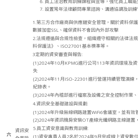
員工法治教育訓練課程與宣導，強化員工職能
設置常年法律顧問專業諮詢、溝通協調及訓練
1.第三方合作廠商與供應鏈安全管理，關於資料保
數據加密SSL、確保資料不會因內外部攻擊
2.法規遵循與合規性檢查，組織遵守相關的法律法
料保護法》、ISO27001基本標準等。
3定期的資安審查與報告:
(1)2024年10月KPMG進行公司113年資訊環境
失
(2)2024年11月ISO-22301進行營運持續管理
紀錄表。
(3)2024年內稽部進行檔案及設備之安全控制作業
4.資訊安全基礎建設與規劃:
(1)2024年升級無線網路建置WiFi6會議室，並有
(2)2024年資訊機房安裝OT產線光纖網路主線建
5.員工資安意識與教育訓練:
資訊安
六
(1)資安專責人員2名於2024年9月完成線上資安