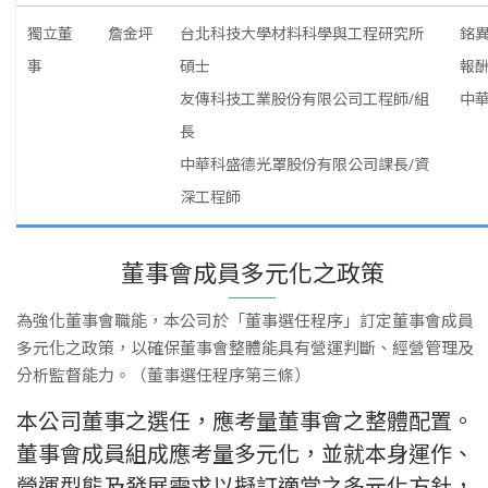
獨立董
詹金坪
台北科技大學材料科學與工程研究所
銘
事
碩士
報
友傳科技工業股份有限公司工程師/組
中
長
中華科盛德光罩股份有限公司課長/資
深工程師
董事會成員多元化之政策
為強化董事會職能，本公司於「董事選任程序」訂定董事會成員
多元化之政策，以確保董事會整體能具有營運判斷、經營管理及
分析監督能力。（董事選任程序第三條）
本公司董事之選任，應考量董事會之整體配置。
董事會成員組成應考量多元化，並就本身運作、
營運型態及發展需求以擬訂適當之多元化方針，