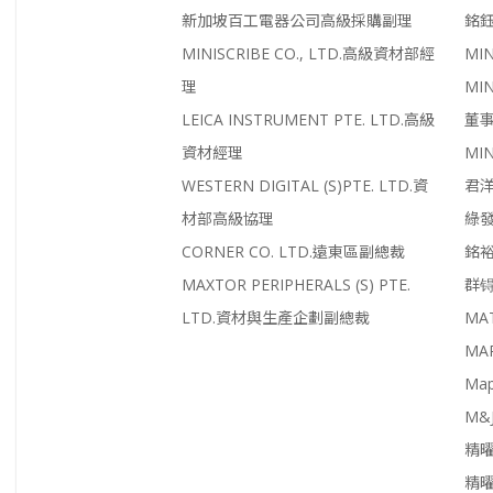
新加坡百工電器公司高級採購副理
銘
MINISCRIBE CO., LTD.高級資材部經
MIN
理
MIN
LEICA INSTRUMENT PTE. LTD.高級
董
資材經理
MIN
WESTERN DIGITAL (S)PTE. LTD.資
君
材部高級協理
綠
CORNER CO. LTD.遠東區副總裁
銘裕
MAXTOR PERIPHERALS (S) PTE.
群锝
LTD.資材與生產企劃副總裁
MA
MAP
Map
M&J
精曜
精曜