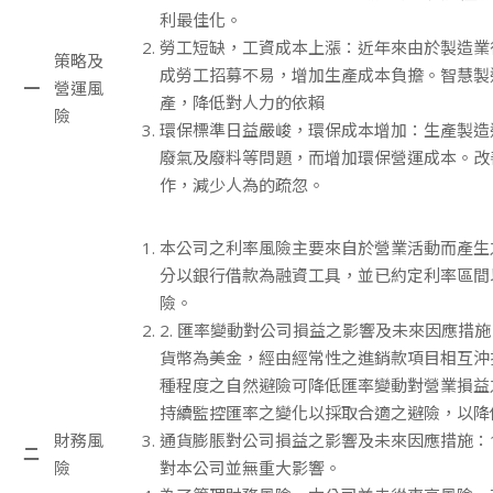
利最佳化。
勞工短缺，工資成本上漲：近年來由於製造業
策略及
成勞工招募不易，增加生產成本負擔。智慧製
一
營運風
產，降低對人力的依賴
險
環保標準日益嚴峻，環保成本增加：生產製造
廢氣及廢料等問題，而增加環保營運成本。改
作，減少人為的疏忽。
本公司之利率風險主要來自於營業活動而產生
分以銀行借款為融資工具，並已約定利率區間
險。
2. 匯率變動對公司損益之影響及未來因應措
貨幣為美金，經由經常性之進銷款項目相互沖
種程度之自然避險可降低匯率變動對營業損益
持續監控匯率之變化以採取合適之避險，以降
財務風
通貨膨脹對公司損益之影響及未來因應措施：1
二
險
對本公司並無重大影響。