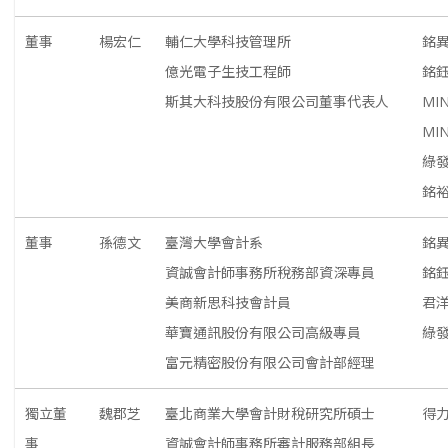
董事
楊宏仁
輔仁大學科技管理所
銘
億光電子生技工程師
銘
斯其大科技股份有限公司董事代表人
MIN
MIN
綠
銘裕
董事
孫德文
臺灣大學會計系
銘
資誠會計師事務所稅務部資深專員
銘
美商新思科技會計員
君
華寶通訊股份有限公司高級專員
綠
富元精密股份有限公司會計部經理
獨立董
魏郡芝
臺北商業大學會計財稅研究所碩士
得
事
資誠會計師事務所審計服務部組長