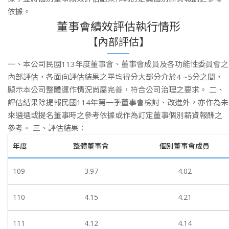
依據。
董事會績效評估執行情形
【內部評估】
一、本公司民國113年度董事會、董事會成員及各功能性委員會之
內部評估，各面向評估結果之平均得分大部分介於4 ~5分之間，
顯示本公司整體運作情況尚屬完善，符合公司治理之要求。 二、
評估結果除提報民國114年第一季董事會檢討、改進外，亦作為未
來遴選或提名董事時之參考依據或作為訂定董事個別薪資報酬之
參考。 三、評估結果：
年度
整體董事會
個別董事會成員
109
3.97
4.02
110
4.15
4.21
111
4.12
4.14