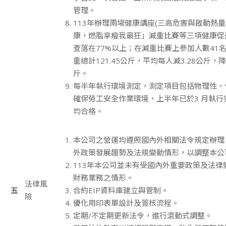
管理。
113年辦理兩場健康講座(三高危害與啟動熱量
康，燃脂享瘦我最狂」減重比賽等三項健康促
查落在77%以上；在減重比賽上參加人數41
重總計121.45公斤，平均每人減3.28公斤，降
斤。
每半年執行環境測定，測定項目包括物理性、
確保勞工安全作業環境，上半年已於3 月執行
均合格。
本公司之營運均遵照國內外相關法令規定辦理
外政策發展趨勢及法規變動情形，以調整本公
113年本公司並未有受國內外重要政策及法律
財務業務之情形。
法律風
五
合約EIP資料庫建立與管制。
險
優化用印表單設計及簽核流程。
定期/不定期更新法令，進行滾動式調整。