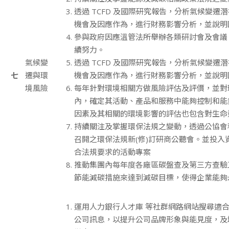
透過 TCFD 及國際研究報告，分析氣候變遷
機會及因應作為，進行財務影響分析，並說明
參與政府因應溫管法所舉辦各類研討會及會議
續努力。
氣候變
透過 TCFD 及國際研究報告，分析氣候變遷
七
遷與環
機會及因應作為，進行財務影響分析，並說明
境風險
每年針對環境相關方做風險評估及評價，並對
內，確定其活動、產品和服務中能夠控制和能
因素及其相關的環境影響的評估也包含對生命
持續關注及掌握環保法規之變動，透過公協會
召開之環保法規新(修)訂研商公聽會。並投入
合法規要求的活動專案
推動集團內每年度各廠區碳盤查及第三方查驗
節能減碳措施來達到減碳目標，使得企業能夠
運用人力銀行人才庫 等社群網路網站搜尋適
公司訊息，以提升公司品牌形象與能見度，及