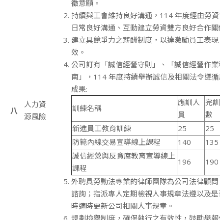
徵意願。
持續與工會維持良好溝通，114 年度經由勞
日常良好溝通、互動建立勞資雙方良好合作關
建立具競爭力之薪酬制度，以達激勵員工表現
效。
公司訂有「誠信經營守則」、「誠信經營作業
南」，114 年度持續舉辦誠信及相關法令遵
成果:
應訓人
完訓
人力資
訓練名稱
八
員
數
源風險
新進員工教育訓練
25
25
防範內線交易宣導線上課程
140
135
誠信經營與反貪腐教育宣導線上
196
190
課程
外聘具勞動法專業的律師團隊為公司法律顧問
諮詢；指派專人定期檢視人事規章法遵以及是
時適時更新公司相關人事規章。
規劃檢舉制度，確保執行之有效性，鼓勵舉報