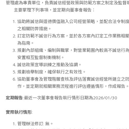
管理處為專責單位，負責誠信經營政策與防範方案之制定及監督
主要掌理下列事項，並定期向董事會報告：
協助將誠信與道德價值融入公司經營策略，並配合法令制
之相關防弊措施。
訂定防範不誠信行為方案，並於各方案內訂定工作業務相
為指南。
規劃內部組織、編制與職掌，對營業範圍內較高不誠信行
安置相互監督制衡機制。
誠信政策宣導訓練之推動及協調。
規劃檢舉制度，確保執行之有效性。
協助董事會及管理階層查核及評估落實誠信經營所建立之
作，並定期就相關業務流程進行評估遵循情形，作成報告
定期報告
:最近一次董事會報告執行情形日期為2026/01/30
實際執行情形
:
管理辦法修訂: 無。