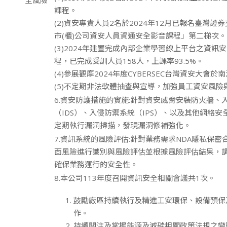
全風險
課程。
(2)資安專責人員2名於2024年12月已報名臺灣證券
市(櫃)公司資安人員資通安全影音課程」第二梯次。
(3)2024年建置完成內部企業學習線上平台之資訊
程，已完成受訓人員158人，上課率93.5%。
(4)參展觀摩2024年度CYBERSEC台灣資安大會
(5)不定期非法軟體抽查與宣導，加強員工資安風險
6.資安防護措施的實施:針對資安威脅安裝防火牆、
（IDS）、入侵防禦系統（IPS）、以及其他網絡
定期執行漏洞掃描，發現漏洞修補強化。
7.資訊系統的風險評估:針對業務需求NDA隱私保
面風險進行識別與風險評估並根據風險評估結果，
確保業務運行的安全性。
8.本公司113年度召開資訊安全相關會議共1次。
鼓勵廠區持續執行及精進工安環保、設備預保
作。
持續關注及掌握能源及減碳相關政策法規之變