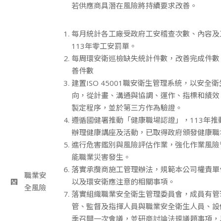
若供應商具潛在風險將持續要求改善。
每月統計各工廠受政府工安稽查次數、內容及
113年零工安罰單。
每周環安衛巡檢缺失統計件數，改善完成件數
善件數
建置ISO 45001職安衛生管理系統，以安全
向，從計畫、溝通與協調、運作、指標和績效
製定程序，並於第三方作為驗證。
遵循國健署推動「健康職場認證」，113年推
辦理健康講座及活動，已取得政府頒發健康職
進行危害鑑別與風險評估作業，強化作業風險
能職業災害發生。
落實承攬商施工管理辦法，規範本公司權責單
職業安
四
以及環安衛應注意的相關事項。
全風險
落實組織職業安全衛生管理委員會，成員有管
管、監督及指揮人員與職業安全衛生人員、設
季召開一次會議，並研商討論法規議題事項，