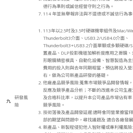
德行為準則或誠信經營守則之行為。
114 年並無舉報非法與不道德或不誠信行為
113年以2.5吋及3.5吋硬碟機零組件及Mac/Wi
Thunderbolt3介面、USB3.2/USB4.0介面、
Thunderbolt3+USB3.2介面單顆或多顆硬
置產品、DLP投影機增加解析度應用之振鏡
形眼鏡精密模具、自動化設備、智慧製造為主
費用的投入則與去年同期相當，預估將投入營業
右，做為公司新產品研發的基礎。
他廠產品競爭風險:蒐集市場競爭品開發情報
反應及競爭產品分析；不斷的改進本公司生產
研發風
及合格料比率，以提升本公司產品市場佔有率
九
險
競爭風險。
技術落後及產品開發延遲:適時會同營業擔當
部的期望與問題中，尋找議題及 適合各廠發
新產品、新製程侵犯他人智財權或專利權風險