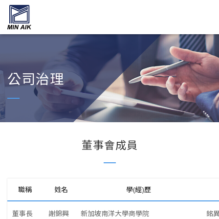
公司治理
董事會成員
職稱
姓名
學(經)歷
董事長
謝錦興
新加坡南洋大學商學院
銘