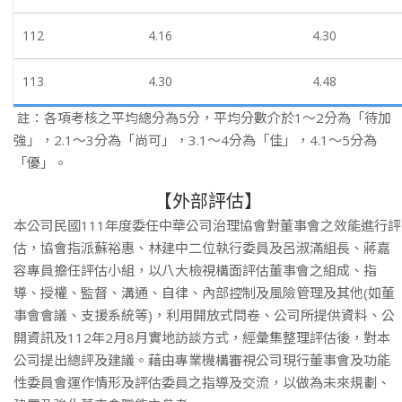
112
4.16
4.30
113
4.30
4.48
註：各項考核之平均總分為5分，平均分數介於1～2分為「待加
強」，2.1～3分為「尚可」，3.1～4分為「佳」，4.1～5分為
「優」。
【外部評估】
本公司民國111年度委任中華公司治理協會對董事會之效能進行評
估，協會指派蘇裕惠、林建中二位執行委員及呂淑滿組長、蔣嘉
容專員擔任評估小組，以八大檢視構面評估董事會之組成、指
導、授權、監督、溝通、自律、內部控制及風險管理及其他(如董
事會會議、支援系統等)，利用開放式問卷、公司所提供資料、公
開資訊及112年2月8月實地訪談方式，經彙集整理評估後，對本
公司提出總評及建議。藉由專業機構審視公司現行董事會及功能
性委員會運作情形及評估委員之指導及交流，以做為未來規劃、