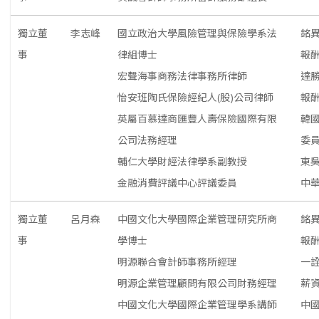
獨立董
李志峰
國立政治大學風險管理與保險學系法
銘
事
律組博士
報
宏聲海事商務法律事務所律師
達
怡安班陶氏保險經紀人(股)公司律師
報
英屬百慕達商匯豐人壽保險國際有限
韓
公司法務經理
委
輔仁大學財經法律學系副教授
東
金融消費評議中心評議委員
中
獨立董
呂月森
中國文化大學國際企業管理研究所商
銘
事
學博士
報
明源聯合會計師事務所經理
一
明源企業管理顧問有限公司財務經理
薪
中國文化大學國際企業管理學系講師
中