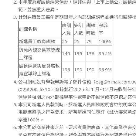
本年度落實誠信經營情形，經評估與「上市上櫃公司誠信
範，並無重大差異。
針對在職員工每年定期舉辦之內部訓練課程並進行測驗評核
應訓
完訓
訓練
完成
訓練名稱
人員
人數
時數
率
新進員工教育訓練
25
25
79
100%
防範內線交易宣導線
140
135
136
96.4%
上課程
誠信經營與反貪腐教
196
190
190
96.9%
育宣導線上課程
公司網站設有舉報申訴電子郵件信箱（esg@minaik.com.
(02)8200-6310，查核執行2025 年 1 月~12 月未收
信經營相關之內外部檢舉事件或申訴不誠信或不道德之案
本公司新進人員報到時，於新進人員訓練說明會中說明本
規範應遵循之行為要求；所有新進同仁簽訂《誠信廉潔承諾
率達100%。
本公司於商業往來之前，要求考量供應商、其他商業往來
是否有不誠信行為紀錄，避免與有不誠信行為紀錄者進行