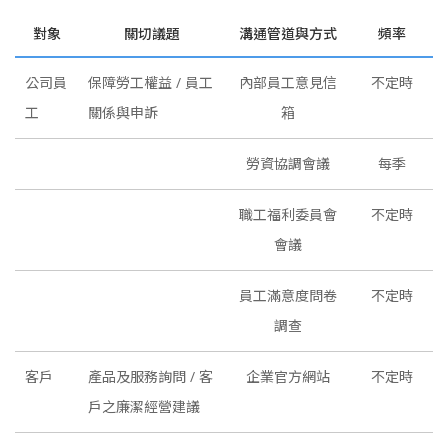
對象
關切議題
溝通管道與方式
頻率
公司員
保障勞工權益 / 員工
內部員工意見信
不定時
工
關係與申訴
箱
勞資協調會議
每季
職工福利委員會
不定時
會議
員工滿意度問卷
不定時
調查
客戶
產品及服務詢問 / 客
企業官方網站
不定時
戶之廉潔經營建議