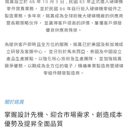
銘異設立於 68 年 10 月 3 日 , 民國 83 年正式進入硬碟機
零件買賣業務， 並於民國 86 年自行投入硬碟機零組件之
製造業務。多年來，銘異成為全球前幾大硬碟機廠的供應商
暨長期策略伙伴， 並贏得客戶很高的評價，屢獲客戶頒發
優良供應商殊榮。
為提供客戶即時且全方位的服務，銘異已於美國及新加坡成
立研發及客服中心， 並分別於馬來西亞、泰國及中國設立
產品生產據點，以強化核心技術及生產團隊， 並加強銘異
競爭優勢，以期成為全方位的電子 / 機構專業製造商暨硬碟
零組件開發製造商。
關於銘異
掌握設計先機、迎合市場需求、創造成本
優勢及提昇全面品質