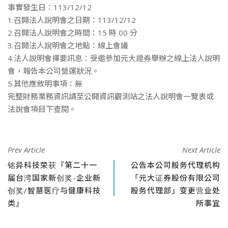
事實發生日：113/12/12
1.召開法人說明會之日期：113/12/12
2.召開法人說明會之時間：15 時 00 分
3.召開法人說明會之地點：線上會議
4.法人說明會擇要訊息：受邀參加元大證券舉辦之線上法人說明
會，報告本公司營運狀況。
5.其他應敘明事項：無
完整財務業務資訊請至公開資訊觀測站之法人說明會一覽表或
法說會項目下查閱。
Prev Article
Next Article
铭异科技荣获『第二十一
公告本公司股务代理机构
届台湾国家新创奖-企业新
「元大证券股份有限公司
创奖/智慧医疗与健康科技
股务代理部」变更营业处
类』
所事宜