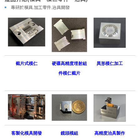
專研於模具.加工零件.治具開發
截片式模仁
硬碟高精度埋射組
異形模仁加工
件模仁截片
客製化模具開發
鏡頭模組
高精度治具製作