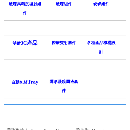
硬碟高精度埋射組
硬碟組件
硬碟組件
件
3C
產品
醫療雙射套件
各種產品機構設
雙射
計
Tray
隱形眼鏡周邊套
自動包材
件