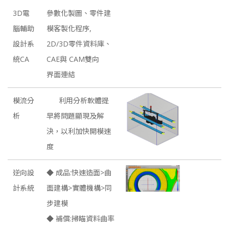
3D電
參數化製圖、零件建
腦輔助
模客製化程序,
設計系
2D/3D零件資料庫、
統CA
CAE與 CAM雙向
界面連結
模流分
利用分析軟體提
析
早將問題顯現及解
決，以利加快開模速
度
逆向設
◆ 成品:快速造面>曲
計系統
面建構>實體機構>同
步建模
◆ 補償:掃瞄資料曲率