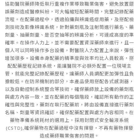
協助醫院藥師降低執行重複作業導致職業傷害，避免放置錯
誤藥劑造成醫療糾紛，可大幅縮短配藥時間，完整記錄配藥
流程。在配藥過程中，透過拍攝與辨識癌症用藥，及搭配檢
測技術及影像辨識系統，針對藥劑瓶及注射筒進行藥名、藥
劑量、抽藥劑量、是否空抽等的辨識分析，可達成高度的準
確率。在操作人力上，並不需要配置資深藥師來進行，且一
個人可以同時操作多台設備，對醫院人力配置上來說，彈性
增加很多。設備本身配藥的精準度與效率均比人員較高，搭
配配藥歷程記錄系統，能讓醫院不必額外配置一位現場主
管，就能完整記錄配藥歷程，讓藥師人員調配更加彈性且負
擔較低。在防呆機制的部分，本產品使用搭配各式感測器，
以及自動控制系統整合等技術，確保藥師放上設備的藥劑瓶
與處方內容一致，並在配藥的每個階段，確認所有動作的正
確性與完整性，藥劑在執行配藥前，將由設備直接進行藥劑
名稱、劑量等資訊確認，確保配藥配置與處方內容相同。在
藥物準備系統耗材的選用上，採用封閉式安全輸液系統
(CSTD),確保藥物在配藥過程中沒有揮發，不再有藥物揮發
造成藥師職業傷害的問題。