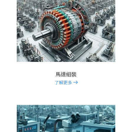
馬達組裝
了解更多