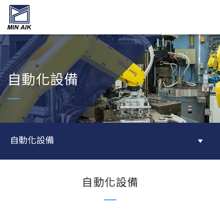
自動化設備
自動化設備
自動化設備