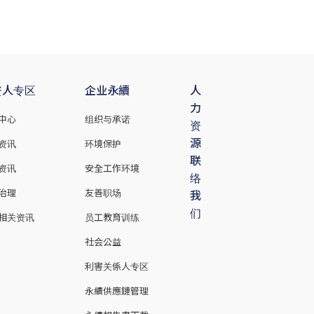
资人专区
企业永續
人
力
中心
组织与承诺
资
源
资讯
环境保护
联
资讯
安全工作环境
络
治理
友善职场
我
们
相关资讯
员工教育训练
社会公益
利害关係人专区
永續供應鏈管理