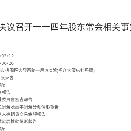
决议召开一一四年股东常会相关事
03/12
06/26
園市桃園區大興西路一段200號(福容大飯店牡丹廳)
體股東會
項:
業報告
審計委員會審查報告
員工酬勞及董事酬勞分派情形報告
關係人進銷貨交易金額報告
永續發展推動情形報告
項: