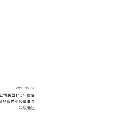
Next Article
公司民国113年度合
财务报告业经董事会
决议通过