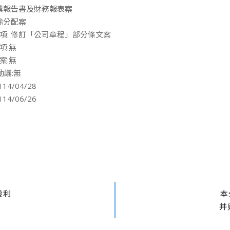
營業報告書及財務報表案
餘分配案
項: 修訂「公司章程」部分條文案
項:無
案:無
動議:無
4/04/28
4/06/26
股利
本
并