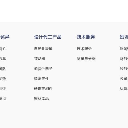
于铭异
设计代工产品
技术服务
投
简介
自動化設備
技术服务
新闻
沿革
致动器
测量与分析
财务
团队
消费性电子
股务
优势
精密零件
公司
保证
硬碟零組件
私募
据点
醫材產品