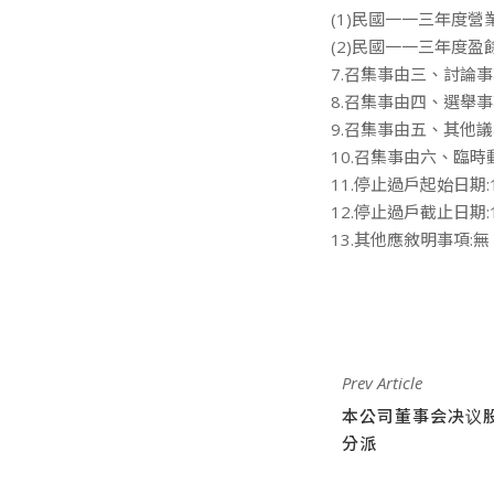
(1)民國一一三年度
(2)民國一一三年度盈
7.召集事由三、討論事
8.召集事由四、選舉事
9.召集事由五、其他議
10.召集事由六、臨時
11.停止過戶起始日期:11
12.停止過戶截止日期:11
13.其他應敘明事項:無
Prev Article
本公司董事会决议
分派