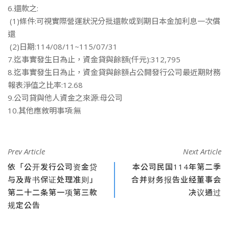
6.還款之:
(1)條件:可視實際營運狀況分批還款或到期日本金加利息一次償
還
(2)日期:114/08/11~115/07/31
7.迄事實發生日為止，資金貸與餘額(仟元):312,795
8.迄事實發生日為止，資金貸與餘額占公開發行公司最近期財務
報表淨值之比率:12.68
9.公司貸與他人資金之來源:母公司
10.其他應敘明事項:無
Prev Article
Next Article
依「公开发行公司资金贷
本公司民国114年第二季
与及背书保证处理准则」
合并财务报告业经董事会
第二十二条第一项第三款
决议通过
规定公告