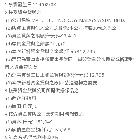
1.事實發生日:114/08/08
2.接受資金貸與之:
(1)公司名稱:MATC TECHNOLOGY MALAYSIA SDN. BHD.
(2)與資金貸與他人公司之關係:本公司持股80%之孫公司
(3)資金貸與之限額(仟元):493,410
(4)原資金貸與之餘額(仟元):0
(5)本次新增資金貸與之金額(仟元):312,795
(6)是否為董事會授權董事長對同一貸與對象分次撥貸或循環動
用之資金貸與:是
(7)迄事實發生日止資金貸與餘額(仟元):312,795
(8)本次新增資金貸與之原因:營運週轉之需要
3.接受資金貸與公司所提供擔保品之:
(1)內容:不適用
(2)價值(仟元):0
4.接受資金貸與公司最近期財務報表之:
(1)資本(仟元):153,949
(2)累積盈虧金額(仟元):-85,598
5.計息方式:借款利率為2%