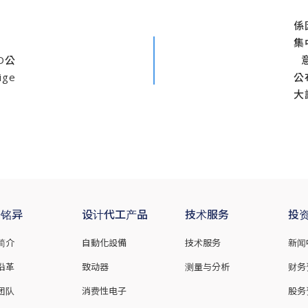
係
集
TD公
ige
公
大
于铭异
设计代工产品
技术服务
投
简介
自動化設備
技术服务
新闻
沿革
致动器
测量与分析
财务
团队
消费性电子
股务