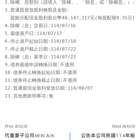
2.除權、息類別（請填入「除權」、「除息」或「除權息」）:除
3.普通股發放股利種類及金額:

  盈餘分配現金股利新台幣48,147,117元(每股配發0.35元)

4.除權（息）交易日:114/07/16

5.最後過戶日:114/07/17

6.停止過戶起始日期:114/07/18

7.停止過戶截止日期:114/07/22

8.除權（息）基準日:114/07/22

9.債券最後申請轉換日期:不適用

10.債券停止轉換起始日期:不適用

11.債券停止轉換截止日期:不適用

12.普通股現金股利發放日期:114/08/07

13.其他應敘明事項:無
Prev Article
Next Article
代重要子公司MIN AIK
公告本公司民國114年股