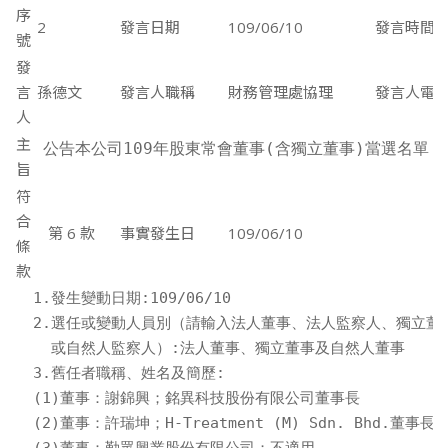
序
2
發言日期
109/06/10
發言時間
號
發
言
孫德文
發言人職稱
財務管理處協理
發言人電
人
主
 公告本公司109年股東常會董事(含獨立董事)當選名單
旨
符
合
第 6 款
事實發生日
109/06/10
條
款
1.發生變動日期:109/06/10

2.選任或變動人員別（請輸入法人董事、法人監察人、獨立董事
  或自然人監察人）:法人董事、獨立董事及自然人董事

3.舊任者職稱、姓名及簡歷:

(1)董事：謝錦興；銘異科技股份有限公司董事長

(2)董事：許瑞坤；H-Treatment (M) Sdn. Bhd.董事長
