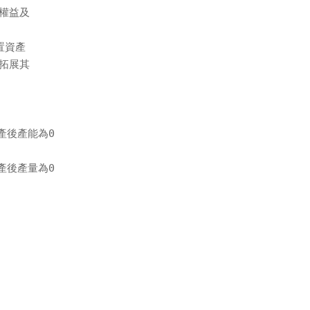
權益及

資產

拓展其

停產後產能為0

停產後產量為0
