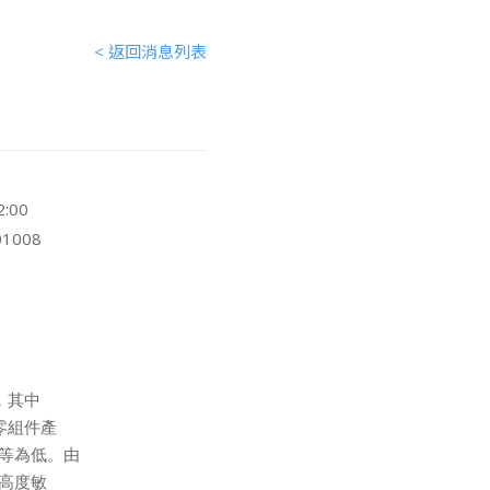
< 返回消息列表
2:00
1008
其中

組件產

)等為低。由

高度敏
