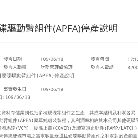
驅動臂組件(APFA)停產說明
發言日期
109/06/18
發言時間
17:1
發言人職稱
財務管理處協理
發言人電話
8200
硬碟驅動臂組件(APFA)停產說明
事實發生日
109/06/18
109/06/18



之資料存儲業務包括多種硬碟零組件之生產，其成本結構及利潤各異，
驅動臂組件(APFA)屬單純組裝製程，其利潤率相較於本公司其他硬碟零
音圈馬達(VCM)、硬碟上蓋(COVER)及讀寫頭止動件(RAMP/LATCH
年來傳統硬碟市場之需求數量衰退且硬碟驅動臂組件之利潤對於產銷量