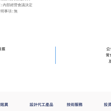
程:內部經營會議決定

敘明事項:無
推選
公
常
於銘異
設計代工產品
技術服務
投