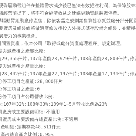
致硬碟驅動臂組件在整體需求減少後已無法有效挹注利潤。為保障股東
永續經營前提下，將不符合經濟效益之硬碟驅動臂組裝廠停產。

碟驅動臂組裝廠停產後，除依客需之規劃銷售剩餘存貨並處分部分閒置
主要廠房及組裝線將做適度修改後投入外接式儲存設備之組裝，並積極
發展潛力的事業機會。

司閒置資產，依本公司「取得或處分資產處理程序」規定辦理。

度與減產後之產能比較:

能29,355仟片;107年產能23,979仟片;108年產能28,800仟片;
度與減產後之產量比較:

量28,442仟片;107年產量22,197仟片;108年產量17,134仟片;
停工項目之產能:28,800仟片

分停工項目之產量:0

分停工項目占公司營收比例:

%;107年32%;108年33%;109年1~5月營收比例為23%

司廠房或主要設備明細:不適用

司廠房或主要設備占總資產比例:不適用

產明細:定期存款48,511仟元

產占總資產之比例:0.95%
