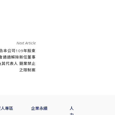
Next Article
告本公司109年股東
會通過解除新任董事
及其代表人 競業禁止
之限制案
資人專區
企業永續
人
力