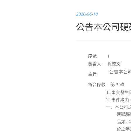
2020-06-18
公告本公司硬碟
序號
1
發言人
孫德文
 公告本公司
主旨
符合條款
第 3 款
1.事實發生日:
2.事件緣由:
一、本公司
    硬碟
    品如:
    於近