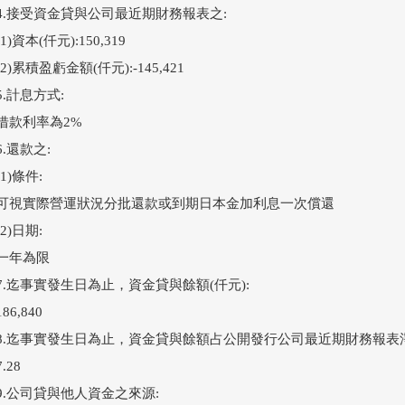
4.接受資金貸與公司最近期財務報表之:

(1)資本(仟元):150,319

(2)累積盈虧金額(仟元):-145,421

5.計息方式:

借款利率為2%

6.還款之:

(1)條件:

可視實際營運狀況分批還款或到期日本金加利息一次償還

(2)日期:

一年為限

7.迄事實發生日為止，資金貸與餘額(仟元):

186,840

8.迄事實發生日為止，資金貸與餘額占公開發行公司最近期財務報表淨
7.28

9.公司貸與他人資金之來源:
