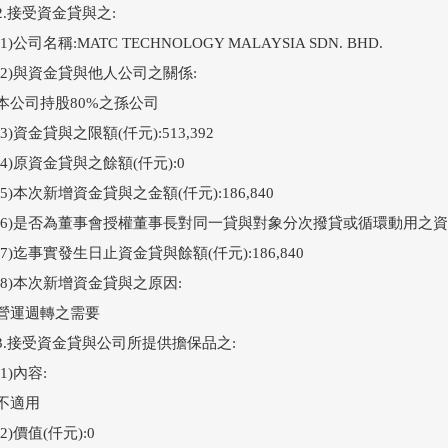
2.接受資金貸與之:

(1)公司名稱:MATC TECHNOLOGY MALAYSIA SDN. BHD.

(2)與資金貸與他人公司之關係:

本公司持股80%之孫公司

(3)資金貸與之限額(仟元):513,392

(4)原資金貸與之餘額(仟元):0

(5)本次新增資金貸與之金額(仟元):186,840

(6)是否為董事會授權董事長對同一貸與對象分次撥貸或循環動用之資金
(7)迄事實發生日止資金貸與餘額(仟元):186,840

(8)本次新增資金貸與之原因:

營運週轉之需要

3.接受資金貸與公司所提供擔保品之:

(1)內容:

不適用

(2)價值(仟元):0
