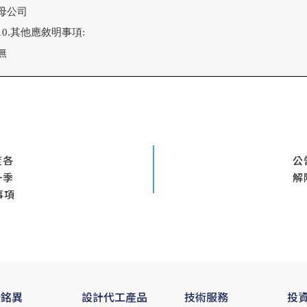
母公司

10.其他應敘明事項:

無
度各
公
一季
解
事項
於銘異
設計代工產品
技術服務
投