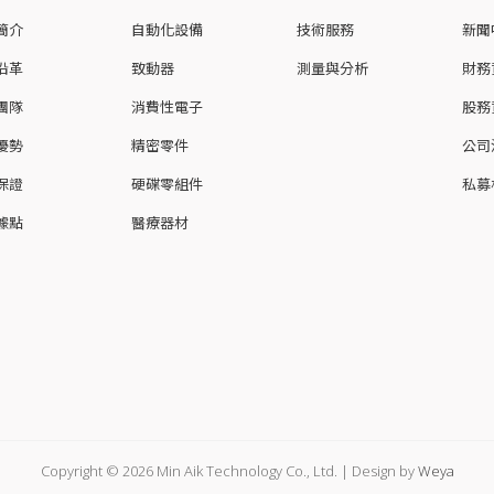
簡介
自動化設備
技術服務
新聞
沿革
致動器
測量與分析
財務
團隊
消費性電子
股務
優勢
精密零件
公司
保證
硬碟零組件
私募
據點
醫療器材
Copyright © 2026 Min Aik Technology Co., Ltd. | Design by
Weya