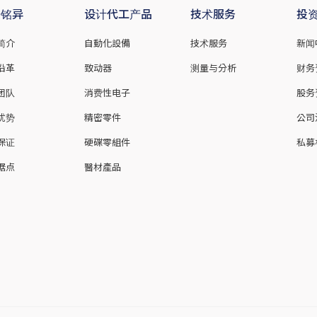
于铭异
设计代工产品
技术服务
投
简介
自動化設備
技术服务
新闻
沿革
致动器
测量与分析
财务
团队
消费性电子
股务
优势
精密零件
公司
保证
硬碟零組件
私募
据点
醫材產品