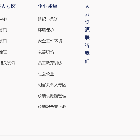
资人专区
企业永續
人
力
中心
组织与承诺
资
源
资讯
环境保护
联
资讯
安全工作环境
络
治理
友善职场
我
们
相关资讯
员工教育训练
社会公益
利害关係人专区
永續供應鏈管理
永續報告書下載