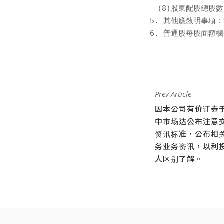
　(8)股東配股總股數(
5. 其他應敘明事項：
6. 普通股每股面額欄
Prev Article
因本公司有价证券
中市场达公布注意
资讯标准，公布相
务业务资讯，以利
人区别了解。