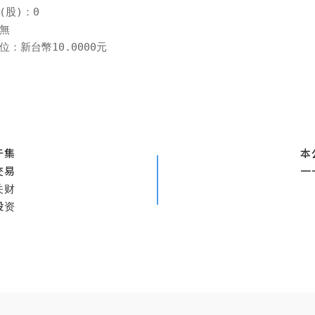
股)：0

無

位：新台幣10.0000元
于集
本
交易
一
关财
投资