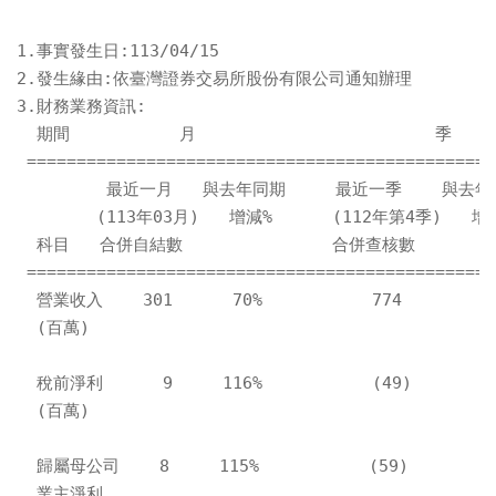
1.事實發生日:113/04/15

2.發生緣由:依臺灣證券交易所股份有限公司通知辦理

3.財務業務資訊:

  期間           月                        季   
 ===============================================
         最近一月   與去年同期     最近一季    與去年
        (113年03月)   增減%      (112年第4季)   增減
  科目   合併自結數               合併查核數        
 ===============================================
  營業收入    301      70%           774         2
  (百萬)

  稅前淨利      9     116%           (49)        5
  (百萬)

  歸屬母公司    8     115%           (59)        19
  業主淨利
