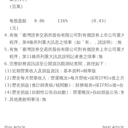
  (百萬)

  每股盈餘   0.06     116%         (0.43)        1
  (元)

4.有無「臺灣證券交易所股份有限公司對有價證券上市公司重大訊
  程序」第4條所列重大訊息之情事（如「有」，請說明）:無

5.有無「臺灣證券交易所股份有限公司對有價證券上市公司重大訊
  程序」第11條所列重大訊息說明記者會之情事:無

6.完整財務資訊請至公開資訊觀測站查閱，路徑如下：

(1)近期營業收入及損益資訊：基本資料>精華版

(2)歷史每月營業收入：營運概況>每月營收>採用IFRSs後之月營
(3)歷史損益(會計師查核/核閱數)：財務報表>採IFRSs後>合併
(4)歷史損益(自願性公告自結數)：營運概況>自結損益公告:無

7.其他應敘明事項:無
Prev Article
Next Article