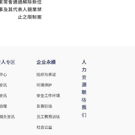
東常會通過解除新任
事及其代表人競業禁
止之限制案
资人专区
企业永續
人
力
中心
组织与承诺
资
源
资讯
环境保护
联
资讯
安全工作环境
络
治理
友善职场
我
们
相关资讯
员工教育训练
社会公益