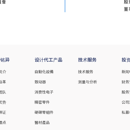
員會
股
董
于铭异
设计代工产品
技术服务
投
简介
自動化設備
技术服务
新闻
沿革
致动器
测量与分析
财务
团队
消费性电子
股务
优势
精密零件
公司
保证
硬碟零組件
私募
据点
醫材產品