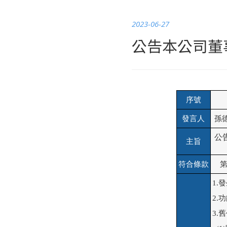
2023-06-27
公告本公司董
序號
發言人
孫
 
主旨
符合條款
第 
1.發
2.
3.