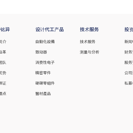
于铭异
设计代工产品
技术服务
投
简介
自動化設備
技术服务
新闻
沿革
致动器
测量与分析
财务
团队
消费性电子
股务
优势
精密零件
公司
保证
硬碟零組件
私募
据点
醫材產品