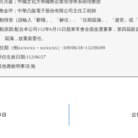
(3)呂月森；中國文化大學國際企業管理學系助理教授

(4)詹金坪；中華凸版電子股份有限公司主任工程師

異動情形（請輸入「辭職」、「解任」、「任期屆滿」、「逝世」或「新
異動原因:配合本公司112年6月15日股東常會全面改選董事，第四屆薪
        屆滿，故重新委任。

任期（例xx/xx/xx ~ xx/xx/xx）:109/06/18~112/06/09

新任生效日期:112/06/27

.其他應敘明事項:無
準日
公