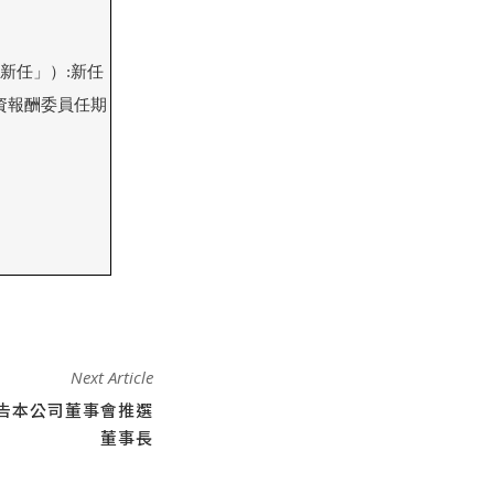
任」）:新任

資報酬委員任期

Next Article
告本公司董事會推選
董事長