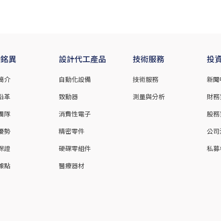
於銘異
設計代工產品
技術服務
投
簡介
自動化設備
技術服務
新聞
沿革
致動器
測量與分析
財務
團隊
消費性電子
股務
優勢
精密零件
公司
保證
硬碟零組件
私募
據點
醫療器材